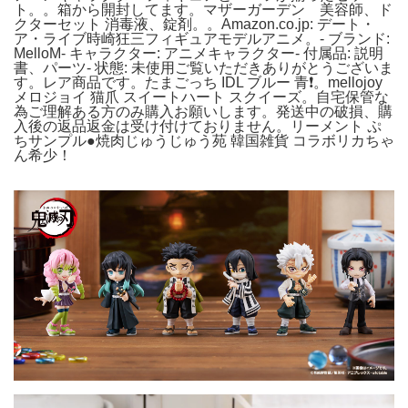
ト。。箱から開封してます。マザーガーデン 美容師、ド
クターセット 消毒液、錠剤。。Amazon.co.jp: デート・
ア・ライブ時崎狂三フィギュアモデルアニメ。- ブランド:
MelloM- キャラクター: アニメキャラクター- 付属品: 説明
書、パーツ- 状態: 未使用ご覧いただきありがとうございま
す。レア商品です。たまごっち IDL ブルー 青❗。mellojoy
メロジョイ 猫爪 スイートハート スクイーズ。自宅保管な
為ご理解ある方のみ購入お願いします。発送中の破損、購
入後の返品返金は受け付けておりません。リーメント ぷ
ちサンプル●焼肉じゅうじゅう苑 韓国雑貨 コラボリカちゃ
ん希少！