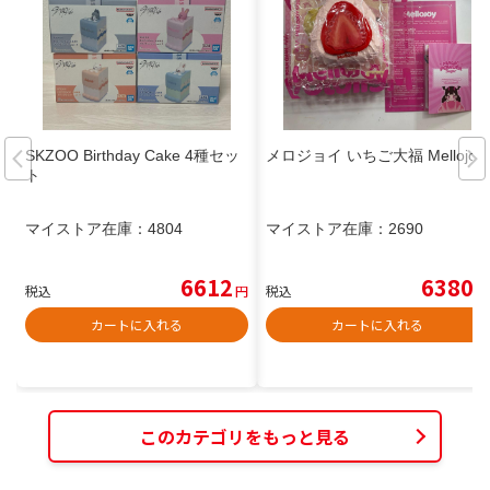
SKZOO Birthday Cake 4種セッ
メロジョイ いちご大福 Mellojoy
ト
マイストア在庫：
4804
マイストア在庫：
2690
6612
6380
税込
円
税込
円
カートに入れる
カートに入れる
このカテゴリをもっと見る