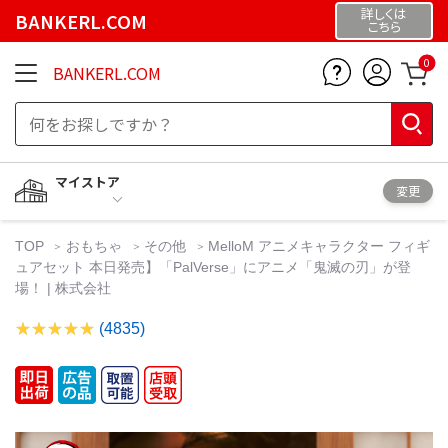
詳しくは
BANKERL.COM
こちら
0
BANKERL.COM
マイストア
変更
TOP
おもちゃ
その他
MelloM アニメキャラクター フィギ
ュアセット 本日発売】「PalVerse」にアニメ「鬼滅の刃」が登
場！ | 株式会社
(4835)