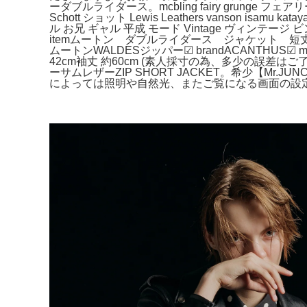
ーダブルライダース。mcbling fairy grunge フェ
Schott ショット Lewis Leathers vanson isa
ル お兄 ギャル 平成 モード Vintage ヴィンテージ ビン
itemムートン ダブルライダース ジャケット 短
ムートンWALDESジッパー☑︎ brandACANTHUS☑︎ ma
42cm袖丈 約60cm (素人採寸の為、多少の誤差はご了
ーサムレザーZIP SHORT JACKET。希少【M
によっては照明や自然光、またご覧になる画面の設