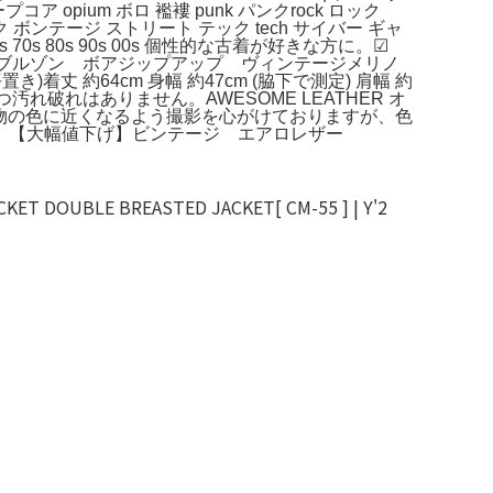
プコア opium ボロ 襤褸 punk パンクrock ロック
ッピー ゴシック ボンテージ ストリート テック tech サイバー ギャ
 70s 80s 90s 00s 個性的な古着が好きな方に。☑︎
色 ブルゾン ボアジップアップ ヴィンテージメリノ
 (平置き)着丈 約64cm 身幅 約47cm (脇下で測定) 肩幅 約
つ汚れ破れはありません。AWESOME LEATHER オ
 L。実物の色に近くなるよう撮影を心がけておりますが、色
。【大幅値下げ】ビンテージ エアロレザー