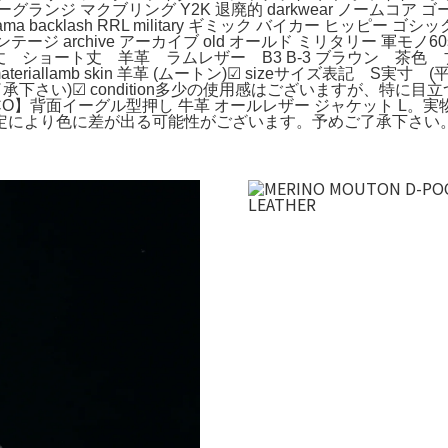
アリーグランジ マクブリング Y2K 退廃的 darkwear ノームコア ゴー
mu katayama backlash RRL military ギミック バイカー ヒ
テージ archive アーカイブ old オールド ミリタリー 軍モノ60s
丈 ショート丈 羊革 ラムレザー B3 B-3 ブラウン 茶
teriallamb skin 羊革 (ムートン)☑︎ sizeサイズ表記 S実寸
承下さい)☑︎ condition多少の使用感はございますが、特に目立
r.JUNCO】背面イーグル型押し 牛革 オールレザー ジャケット
定により色に差が出る可能性がございます。予めご了承︎下さい