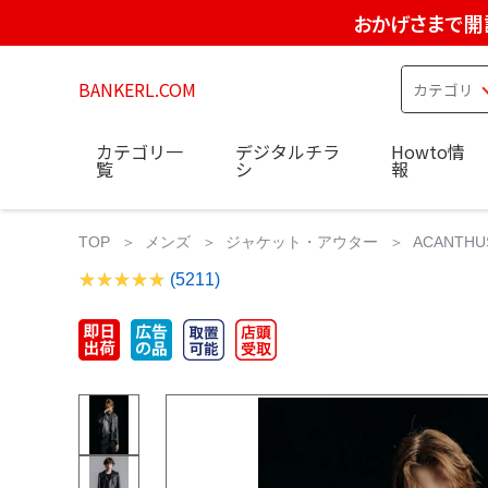
おかげさまで開
BANKERL.COM
カテゴリ一
デジタルチラ
Howto情
覧
シ
報
TOP
メンズ
ジャケット・アウター
ACANTHU
(5211)