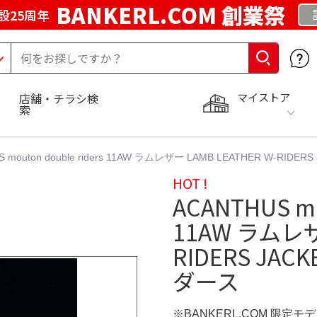
BANKERL.COM 創業祭
設25周年
マイストア
店舗・チラシ検
索
S mouton double riders 11AW ラムレザー LAMB LEATHER W-R
HOT !
ACANTHUS mo
11AW ラムレザー
RIDERS JA
ダース
※BANKERL.COM 限定モ