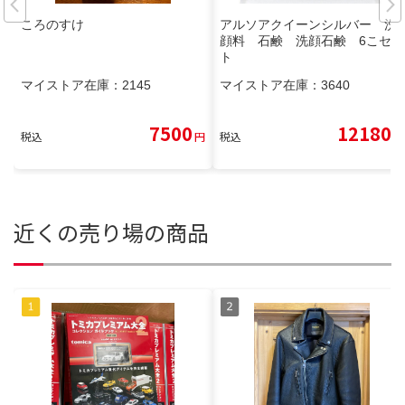
ころのすけ
アルソアクイーンシルバー 洗
顔料 石鹸 洗顔石鹸 6こセッ
ト
マイストア在庫：
2145
マイストア在庫：
3640
7500
12180
税込
円
税込
円
近くの売り場の商品