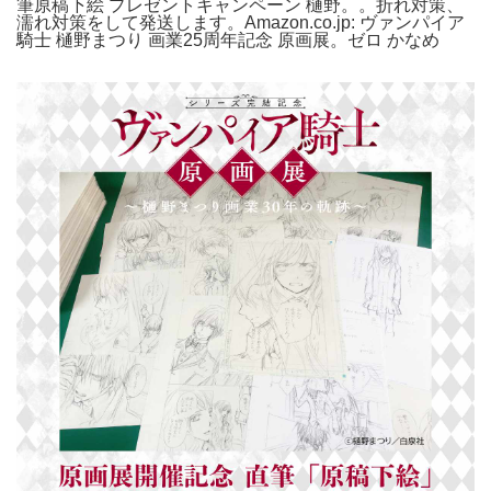
筆原稿下絵 プレゼントキャンペーン 樋野。。折れ対策、
濡れ対策をして発送します。Amazon.co.jp: ヴァンパイア
騎士 樋野まつり 画業25周年記念 原画展。ゼロ かなめ