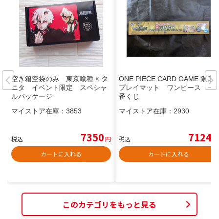
空き箱空袋のみ 東京喰種 × タ
ONE PIECE CARD GAME 限定
ニタ イベント限定 スペシャ
プレイマット ワンピース 一
ルパッケージ
番くじ
マイストア在庫：
3853
マイストア在庫：
2930
7350
7124
税込
円
税込
円
カートに入れる
カートに入れる
このカテゴリをもっと見る