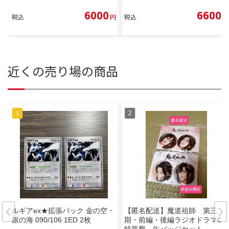
6000
6600
税込
円
税込
円
近くの売り場の商品
ルギアex★拡張パック 金の空・
【匿名配送】魔道祖師 第三
銀の海 090/106 1ED 2枚
期・前編・後編ラジオドラマCD
特装盤 缶バッジセット