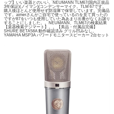
ップ】いい楽器とのいい。NEUMANN TLM67(国内正規品
3年保証)(ノイマン)(コンデンサーマイク。TLM 67です。
購入後ほとんど使用せず防湿庫で保管しています。完備品
です。aimerさんがご自宅で使っているのを見て買ったの
ですが87をいつも使用していた為あまり出番がなくお譲り
することにしました。。NEUMANN、TLM67の検索結果
【楽器検索デジマート】。。【美品・付属品完備】
SHURE BETA58A 動作確認済み グリル凹みなし。
YAMAHA MSP3A パワードモニタースピーカー 2台セット