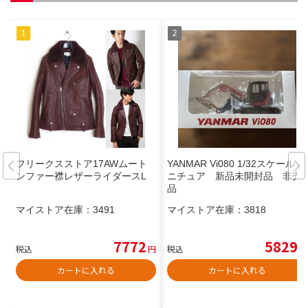
フリークスストア17AWムート
YANMAR Vi080 1/32スケール ミ
ンファー襟レザーライダースL
ニチュア 新品未開封品 非売
品
マイストア在庫：
3491
マイストア在庫：
3818
7772
5829
税込
円
税込
円
カートに入れる
カートに入れる