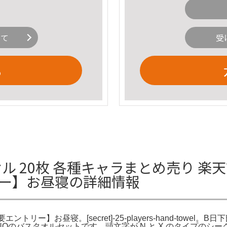
いて
受
る
オル 20枚 各種キャラまとめ売り 楽
リー】お昼寝の詳細情報
リー】お昼寝。[secret]-25-players-hand-towel。
TAMONOのバスタオルセットです。頭文字が N と X のタイプ