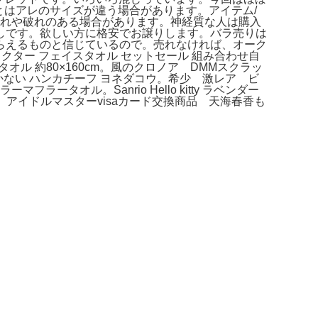
とはアレのサイズが違う場合があります。アイテム/
傷や折れや破れのある場合があります。神経質な人は購入
しです。欲しい方に格安でお譲りします。バラ売りは
らえるものと信じているので。売れなければ、オーク
ラクター フェイスタオル セットセール 組み合わせ自
タオル 約80×160cm。風のクロノア DMMスクラッ
ない ハンカチーフ ヨネダコウ。希少 激レア ビ
オル。Sanrio Hello kitty ラベンダー
。アイドルマスターvisaカード交換商品 天海春香も