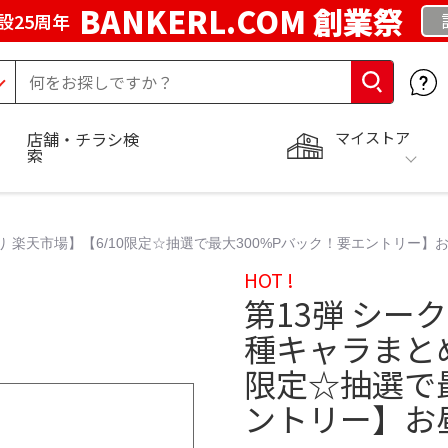
BANKERL.COM 創業祭
設25周年
マイストア
店舗・チラシ検
索
売り 楽天市場】【6/10限定☆抽選で最大300%Pバック！要エントリー】
HOT !
第13弾 シーク
種キャラまとめ
限定☆抽選で最
ントリー】お