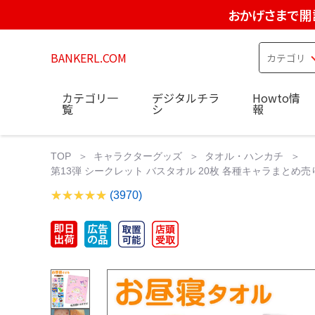
おかげさまで開
BANKERL.COM
カテゴリ一
デジタルチラ
Howto情
覧
シ
報
TOP
キャラクターグッズ
タオル・ハンカチ
第13弾 シークレット バスタオル 20枚 各種キャラまとめ
(3970)