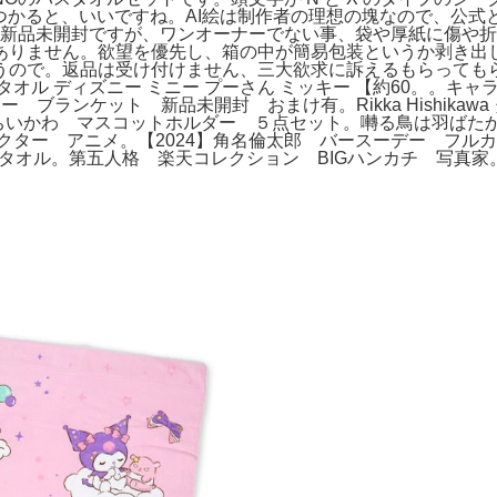
見つかると、いいですね。AI絵は制作者の理想の塊なので、公式
くらいかと。新品未開封ですが、ワンオーナーでない事、袋や厚紙に
ありません。欲望を優先し、箱の中が簡易包装というか剥き出
うので。返品は受け付けません、三大欲求に訴えるもらっても
オル ディズニー ミニー プーさん ミッキー 【約60。。キャ
ブランケット 新品未開封 おまけ有。Rikka Hishikawa 
ちいかわ マスコットホルダー ５点セット。囀る鳥は羽ばたか
アニメ。【2024】角名倫太郎 バースーデー フルカラーマフラータ
ツ タオル。第五人格 楽天コレクション BIGハンカチ 写真家