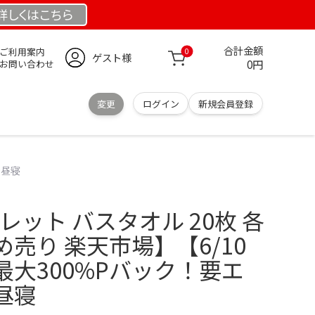
詳しくは
こちら
合計金額
ご利用案内
0
ゲスト様
0円
お問い合わせ
変更
ログイン
新規会員登録
お昼寝
レット バスタオル 20枚 各
売り 楽天市場】【6/10
大300%Pバック！要エ
昼寝