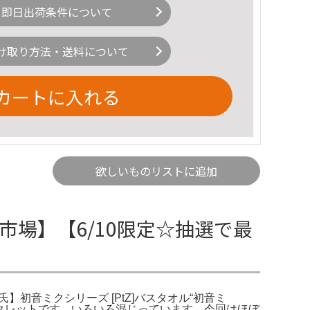
即日出荷条件について
け取り方法・送料について
カートに入れる
欲しいものリストに追加
天市場】【6/10限定☆抽選で最
B日下氏】初音ミクシリーズ [PtZ]バスタオル“初音ミ
のシークレットです。いろいろ混じっています。今回はほぼ