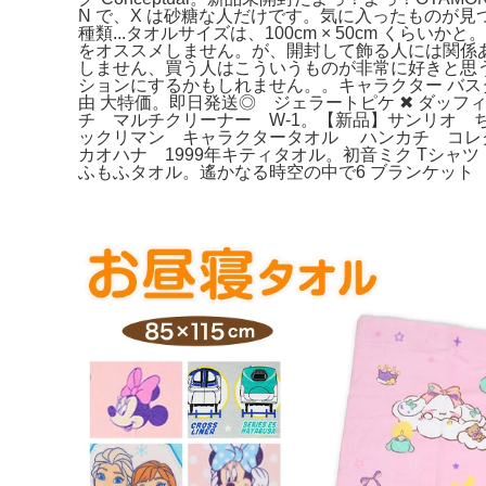
N で、X は砂糖な人だけです。気に入ったものが
種類...タオルサイズは、100cm × 50cm 
をオススメしません。が、開封して飾る人には関係
しません、買う人はこういうものが非常に好きと思
ションにするかもしれません。。キャラクター バスタ
由 大特価。即日発送◎ ジェラートピケ ✖ ダッフィー 
チ マルチクリーナー W-1。【新品】サンリオ 
ックリマン キャラクタータオル ハンカチ コレクター 
カオハナ 1999年キティタオル。初音ミク Tシャ
ふもふタオル。遙かなる時空の中で6 ブランケット