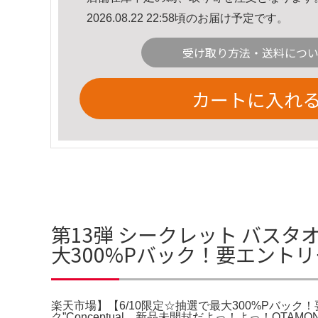
2026.08.22 22:58頃のお届け予定です。
受け取り方法・送料につ
カートに入れ
第13弾 シークレット バスタ
大300%Pバック！要エント
楽天市場】【6/10限定☆抽選で最大300%Pバック！要エント
ク”Conceptual。新品未開封だよっ！よっ！O