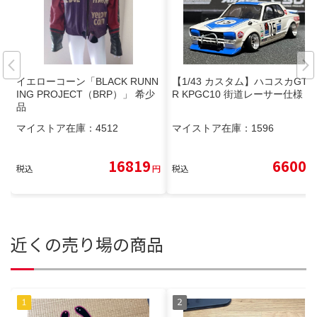
イエローコーン「BLACK RUNN
【1/43 カスタム】ハコスカGT-
ING PROJECT（BRP）」 希少
R KPGC10 街道レーサー仕様
品
マイストア在庫：
4512
マイストア在庫：
1596
16819
6600
税込
円
税込
円
近くの売り場の商品