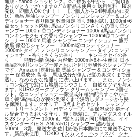
通販 - Yahoo!ショッピング。✩.*˚数ある中から ご覧頂き
ありがとうございます✩.*˚☆新品未使用☆ 送料無料 匿名
発送 即購入OKです！！ 【ご購入から24時間以内に発
送】新品 馬油シャンプー ノンシリコンシャンプー＆コン
ディショナー 香り限定 数量限定 香り3種お試し 1000ml×6
点セットセット内容: 馬油ノンシリコンさくらの香り◎シ
ャンプー 1000ml◎コンディショナー 1000ml馬油ノンシリ
コンキンモクセイの香り◎シャンプー 1000ml◎コンディ
ショナー 1000ml馬油 シャンプー コンディショナー 熊野
油脂 保湿①シャンプー 1000ml②コンディショナー
1000ml- タイプ: ノンシリコンシャンプー- タイプ: コンデ
ィショナー- 香り: さくらの香り キンモクセイの香
り 熊野油脂 保湿- 内容量: 1000ml×6本-生産国: 日本
商品説明①シャンプー髪とお肌と同じ弱酸性のシャンプー
です。Amazon | 熊野油脂 馬油シャンプー & コンディショ
ナー 保湿成分,高 各。馬油成分が傷んだ髪の奥深くまで浸
透し、なめらかな指通りに洗い上げます。。また、ノンシ
リコン処方で髪にも地肌にもやさしく、自然なツヤを与え
ます。KURO ダークブラウン クリームシャンプー 2個セ
ット。②コンディショナー保湿成分 椿油配合すこやかに
輝く髪*馬油成分が髪の奥深くまで浸透しダメージから髪
を保護します。クオリア 3点まとめセット シャンプ
ー・トリートメント・ボディソープ。*高保湿成分 椿オイ
ル配合でうるおいを守り、輝く艶髪に。アルマダスタイル
S-23 シャンプー 1000ml。*髪とお肌と同じ弱酸性。イイ
スタンダード(E STANDARD) シャンプー 詰め替え
500mL 3袋。発送方法:佐川急便/日本郵便にて発送予定で
す。新品未使用 TOKIO インカラミ ヘッドスパ シャ