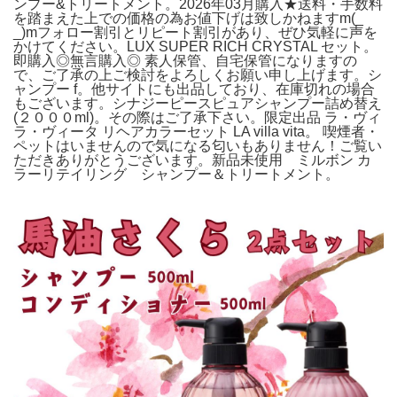
ンプー&トリートメント。2026年03月購入★送料・手数料
を踏まえた上での価格の為お値下げは致しかねますm(_
_)mフォロー割引とリピート割引があり、ぜひ気軽に声を
かけてください。LUX SUPER RICH CRYSTAL セット。
即購入◎無言購入◎ 素人保管、自宅保管になりますの
で、ご了承の上ご検討をよろしくお願い申し上げます。シ
ャンプー f。他サイトにも出品しており、在庫切れの場合
もございます。シナジーピースピュアシャンプー詰め替え
(２０００ml)。その際はご了承下さい。限定出品 ラ・ヴィ
ラ・ヴィータ リヘアカラーセット LA villa vita。 喫煙者・
ペットはいませんので気になる匂いもありません！ご覧い
ただきありがとうございます。新品未使用 ミルボン カ
ラーリテイリング シャンプー＆トリートメント。