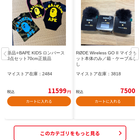
新品⭐️BAPE KIDS ロンパース
RØDE Wireless GO II マイクセ
3点セット70cm正規品
ット本体のみ／箱・ケーブルな
し
マイストア在庫：
2484
マイストア在庫：
3818
11599
7500
税込
円
税込
円
カートに入れる
カートに入れる
このカテゴリをもっと見る