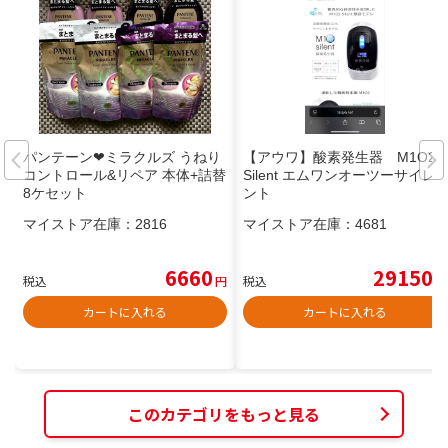
パンテーン❤︎ミラクルズ うねり
【アウワ】酸素発生器 M1O2
コントロール&リペア 本体+詰替
Silent エムワンオーツーサイレ
8ケセット
ント
マイストア在庫：
2816
マイストア在庫：
4681
6660
29150
税込
円
税込
円
カートに入れる
カートに入れる
このカテゴリをもっと見る