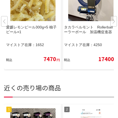
愛媛レモンピール300g×5 柚子
タカラベルモント Rollerball ロ
ピール×1
ーラーボール 加温機促進器
マイストア在庫：
1652
マイストア在庫：
4250
7470
17400
税込
円
税込
円
近くの売り場の商品