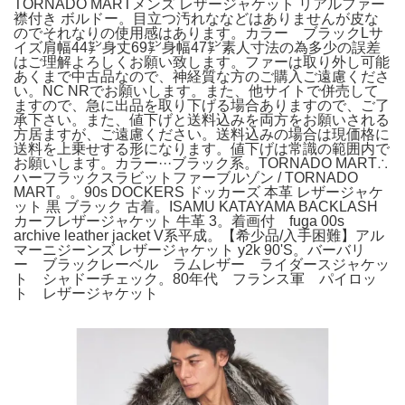
TORNADO MARTメンズ レザージャケット リアルファー
襟付き ボルドー。目立つ汚れななどはありませんが皮な
のでそれなりの使用感はあります。カラー ブラックLサ
イズ肩幅44㌢身丈69㌢身幅47㌢素人寸法の為多少の誤差
はご理解よろしくお願い致します。ファーは取り外し可能
あくまで中古品なので、神経質な方のご購入ご遠慮くださ
い。NC NRでお願いします。また、他サイトで併売して
ますので、急に出品を取り下げる場合ありますので、ご了
承下さい。また、値下げと送料込みを両方をお願いされる
方居ますが、ご遠慮ください。送料込みの場合は現価格に
送料を上乗せする形になります。値下げは常識の範囲内で
お願いします。カラー···ブラック系。TORNADO MART∴
ハーフラックスラビットファーブルゾン / TORNADO
MART。。90s DOCKERS ドッカーズ 本革 レザージャケ
ット 黒 ブラック 古着。ISAMU KATAYAMA BACKLASH
カーフレザージャケット 牛革 3。着画付 fuga 00s
archive leather jacket V系平成。【希少品/入手困難】アル
マーニジーンズ レザージャケット y2k 90'S。バーバリ
ー ブラックレーベル ラムレザー ライダースジャケッ
ト シャドーチェック。80年代 フランス軍 パイロッ
ト レザージャケット