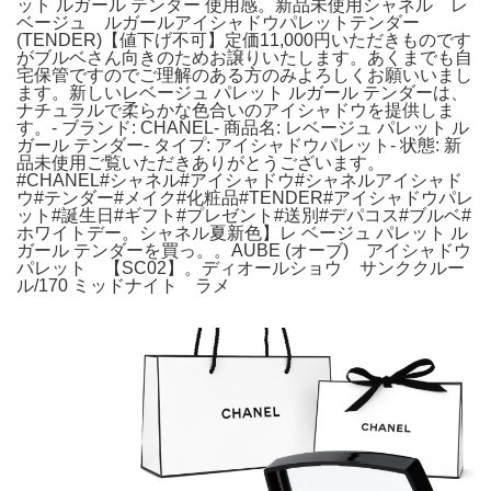
ット ルガール テンダー 使用感。新品未使用シャネル レ
ベージュ ルガールアイシャドウパレットテンダー
(TENDER)【値下げ不可】定価11,000円いただきものです
がブルベさん向きのためお譲りいたします。あくまでも自
宅保管ですのでご理解のある方のみよろしくお願いいまし
ます。新しいレベージュ パレット ルガール テンダーは、
ナチュラルで柔らかな色合いのアイシャドウを提供しま
す。- ブランド: CHANEL- 商品名: レベージュ パレット ル
ガール テンダー- タイプ: アイシャドウパレット- 状態: 新
品未使用ご覧いただきありがとうございます。
#CHANEL#シャネル#アイシャドウ#シャネルアイシャド
ウ#テンダー#メイク#化粧品#TENDER#アイシャドウパレ
ット#誕生日#ギフト#プレゼント#送別#デパコス#ブルベ#
ホワイトデー。シャネル 夏新色】レ ベージュ パレット ル
ガール テンダー を買っ。。AUBE (オーブ) アイシャドウ
パレット 【SC02】。ディオールショウ サンククルー
ル/170 ミッドナイト ラメ