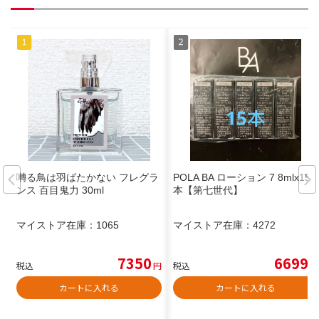
囀る鳥は羽ばたかない フレグラ
POLA BA ローション 7 8mlx15
ンス 百目鬼力 30ml
本【第七世代】
マイストア在庫：
1065
マイストア在庫：
4272
7350
6699
税込
円
税込
円
カートに入れる
カートに入れる