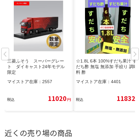
三菱ふそう スーパーグレー
☆1.8L 6本 100%すだち果汁 す
ト ダイキャスト24年モデル
だち酢 無塩 無添加 手絞り 調味
限定
料 酢
マイストア在庫：
2557
マイストア在庫：
4401
11020
11832
税込
円
税込
円
近くの売り場の商品