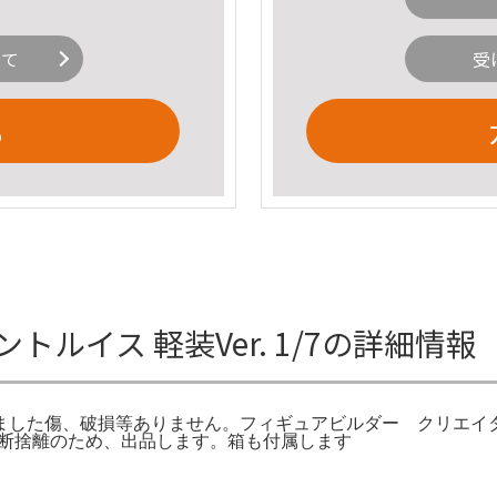
いて
受
る
ルイス 軽装Ver. 1/7の詳細情報
ました傷、破損等ありません。フィギュアビルダー クリエイ
ット。断捨離のため、出品します。箱も付属します