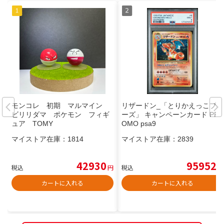
モンコレ 初期 マルマイン
リザードン_「とりかえっこプリ
ビリリダマ ポケモン フィギ
ーズ」 キャンペーンカード PR
ュア TOMY
OMO psa9
マイストア在庫：
1814
マイストア在庫：
2839
42930
95952
税込
円
税込
円
カートに入れる
カートに入れる