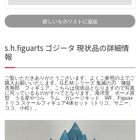
欲しいものリストに追加
s.h.figuarts ゴジータ 現状品の詳細情
報
ご覧いただきありがとうございます。よくご参照の上でご
購入お願いいたします。G.E.M.シリーズ 鬼滅の刃 煉獄
杏寿郎 フィギュア。こちらは現状品となりますので写真
に写っているものがすべてとなります。海洋堂 ボーメ原
型 うる星やつら ラム ガレージキット WF。Figuax
トリコ スケールフィギュア4体セット（トリコ、サニー、
ココ、小松）。