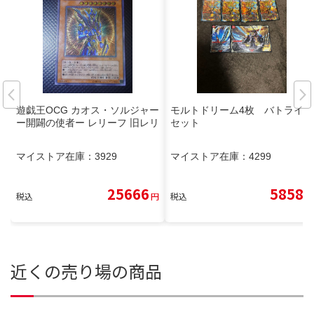
遊戯王OCG カオス・ソルジャー
モルトドリーム4枚 バトライ刃
ー開闢の使者ー レリーフ 旧レリ
セット
マイストア在庫：
3929
マイストア在庫：
4299
25666
5858
税込
円
税込
円
近くの売り場の商品