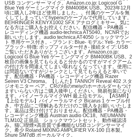
USB コンデンサー マイク。Amazon.co.jp: Logicool G
Blue Yeti ゲーミングマイク BM400BK USB。2023年12月
頃に購入し2年ほど使用しました。。付属のケーブルを無
くしてしまっていてhyperxのケーブルで代用しています。
BEHRINGER KENYX1002 SFX アナログミキサー。気に
なる方はご購入をお控えください。配信機器・PA機器・
レコーディング機器 audio-technica AT5040。NCNRでお
願いいたします。audio technica AT4050 ショックマウン
ト 専用ケース付き。- ブランド: Blue- モデル: Yeti- カラー:
ブラック- 特徴: ポップフィルター付き- 接続タイプ: USB
ご覧いただきありがとうございます。Amazon.co.jp:
Logicool G Blue Yeti ゲーミングマイク BM400BK USB。2
枚目の画像を見てもらえると分かるのですがマイクアーム
の付け方を間違えてしまい取れなくなっています。使用に
は問題ないですがジャンクとして見てもらえると幸いで
す。配信機器・PA機器・レコーディング機器 Razer
Seiren V3 Chroma。【しんた】TANNOY Reveal 402 スタ
ジオモニター ペア。CRの頃のmeiyのホーホルダーもつけ
ますいらない方はご購入後申しください。簡易包装になり
ます。バイノーラルマイクWH 最上位モデル。【ASMR】
【上位モデル】バイノーラルマイク Bicarus 1 ケーブル付
き。中古品にご理解ある方だけのご購入をお願いいたしま
す。返品は受け付けておりません。配信機器・PA機器・
レコーディング機器 Austrian audio OC18。NEUMANN
TLM102 正規品 ショックマウントセット。動作確認済
み。猫◯喫煙×高音質で多機能なUSBコンデンサーマイ
ク。希少 Roland MIXING AMPLIFIER VX-100 日本製。
Shure SM7dB ボーカルマイク。