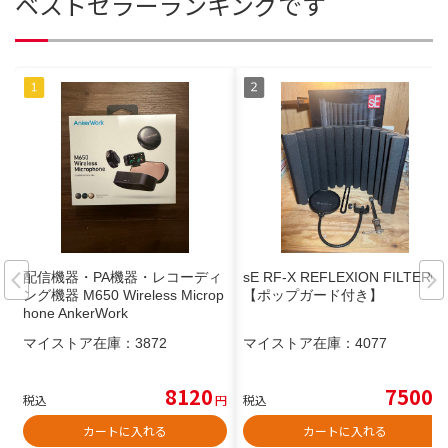
ベストセラーランキングです
配信機器・PA機器・レコーディ
sE RF-X REFLEXION FILTER®
ング機器 M650 Wireless Microp
【ポップガード付き】
hone AnkerWork
マイストア在庫：
3872
マイストア在庫：
4077
8120
7500
税込
円
税込
円
カートに入れる
カートに入れる