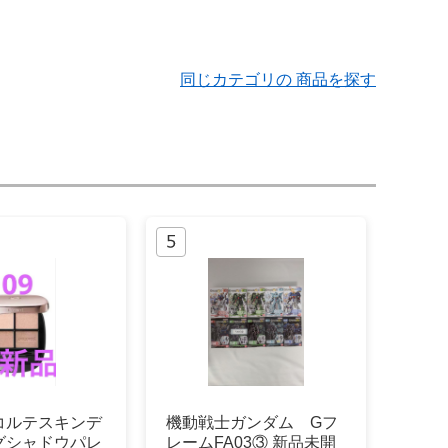
同じカテゴリの 商品を探す
コルテスキンデ
機動戦士ガンダム Gフ
グシャドウパレ
レームFA03③ 新品未開