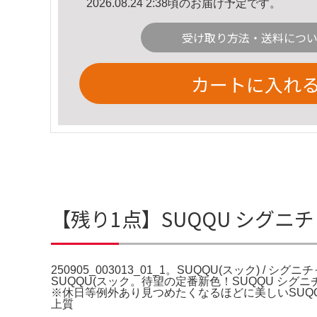
2026.08.24 2:38頃のお届け予定です。
受け取り方法・送料につ
カートに入れ
【残り1点】SUQQU シグニチャ
250905_003013_01_1。SUQQU(スック) / シグ
SUQQU(スック。待望の定番新色！SUQQU シグニ
※休日等例外あり見つめたくなるほどに美しいSU
上質