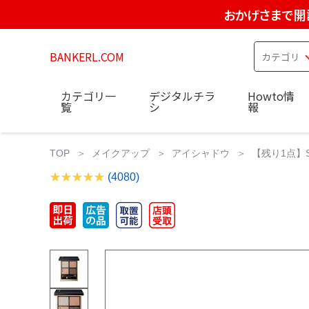
おかげさまで開
BANKERL.COM
カテゴリ一
デジタルチラ
Howto情
覧
シ
報
TOP
メイクアップ
アイシャドウ
【残り1点】SU
(4080)