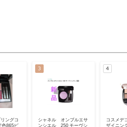
スプリングコ
シャネル オンブルエサ
コスメデ
色865ピ
ンシエル 250 モーヴシ
ザイニン