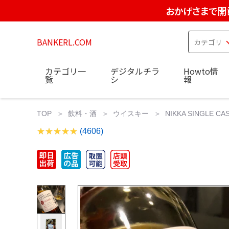
おかげさまで開
BANKERL.COM
カテゴリ一
デジタルチラ
Howto情
覧
シ
報
TOP
飲料・酒
ウイスキー
NIKKA SINGLE CAS
(4606)