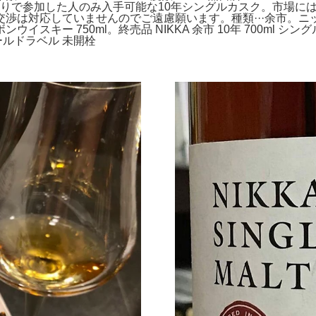
作りで参加した人のみ入手可能な10年シングルカスク。市場に
は対応していませんのでご遠慮願います。種類···余市。ニッカ
15年 バーボンウイスキー 750ml。終売品 NIKKA 余市 10年 70
ールドラベル 未開栓