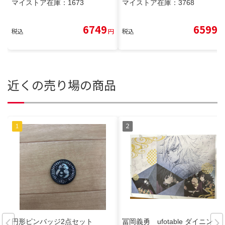
マイストア在庫：
1673
マイストア在庫：
3768
6749
6599
税込
円
税込
円
近くの売り場の商品
円形ピンバッジ2点セット
冨岡義勇 ufotable ダイニン