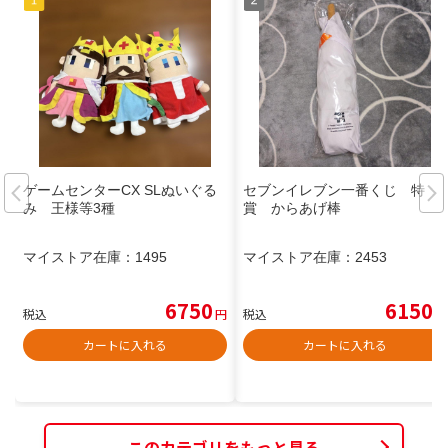
ゲームセンターCX SLぬいぐる
セブンイレブン一番くじ 特
み 王様等3種
賞 からあげ棒
マイストア在庫：
1495
マイストア在庫：
2453
6750
6150
税込
円
税込
円
カートに入れる
カートに入れる
このカテゴリをもっと見る