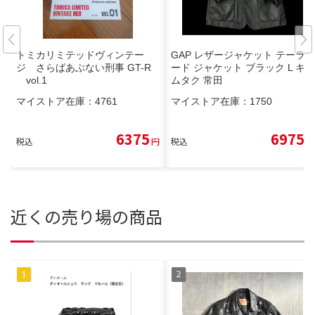
トミカリミテッドヴィンテー
GAP レザージャケット テーラ
ジ さらばあぶない刑事 GT-R
ード ジャケット ブラック L キ
vol.1
ムタク 常田
マイストア在庫：
4761
マイストア在庫：
1750
6375
6975
税込
円
税込
円
近くの売り場の商品