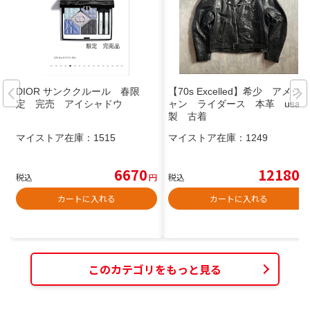
DIOR サンククルール 春限
【70s Excelled】希少 アメジ
定 完売 アイシャドウ
ャン ライダース 本革 usa
製 古着
マイストア在庫：
1515
マイストア在庫：
1249
6670
12180
税込
円
税込
円
カートに入れる
カートに入れる
このカテゴリをもっと見る