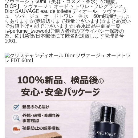
ソヴァージュ 60ml（美容・コスメ・香水）の通販。
DIOR】 ソヴァージュ オードゥ トワレ - フレグランス。
Dior SAUVAGE eau de toilette ディオール ソヴァージ
ュ ソバージュ オードトワレ 香水 60ml残量たっぷ
りあります☆(赤線辺りまで残量ございます)☆まとめ買い
でお値下げ可能でございます☆↓香水出品中商品一覧
↓#perfume_twoworldご購入者様のプライバシー保護の
為、佐川急便/日本郵便にて匿名配送致します管理番号
1061。