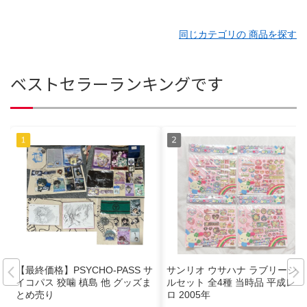
同じカテゴリの 商品を探す
ベストセラーランキングです
【最終価格】PSYCHO-PASS サ
サンリオ ウサハナ ラブリーシー
イコパス 狡噛 槙島 他 グッズま
ルセット 全4種 当時品 平成レト
とめ売り
ロ 2005年