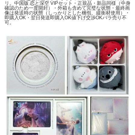
リ。中国版 恋と深空 VIPセット・正規品・新品同様（中身
確認のため一度開封）・外箱も含めて完璧な状態・最終画
像は発送時の状態（しっかりとした梱包、緩衝材使用）・
即購入OK・翌日発送即購入OK値下げ交渉OKバラ売り不
可。