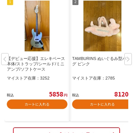
【デビュー応援】エレキベース
TAMBURINS ぬいぐるみ型バッ
本体/ストラップ/シールド/ミニ
グ ピンク
アンプ/ソフトケース
マイストア在庫：
3252
マイストア在庫：
2785
5858
8120
税込
円
税込
円
カートに入れる
カートに入れる