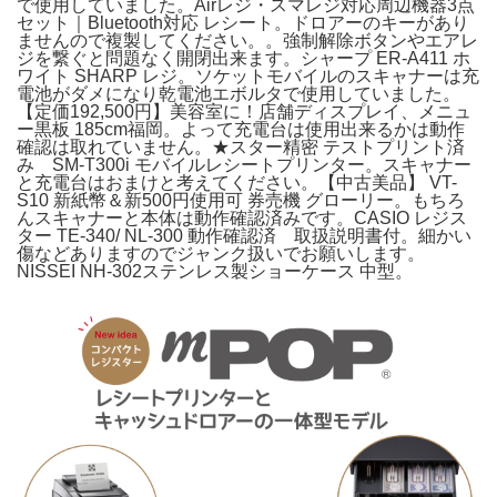
で使用していました。Airレジ・スマレジ対応周辺機器3点
セット｜Bluetooth対応 レシート。ドロアーのキーがあり
ませんので複製してください。。強制解除ボタンやエアレ
ジを繋ぐと問題なく開閉出来ます。シャープ ER-A411 ホ
ワイト SHARP レジ。ソケットモバイルのスキャナーは充
電池がダメになり乾電池エボルタで使用していました。
【定価192,500円】美容室に！店舗ディスプレイ、メニュ
ー黒板 185cm福岡。よって充電台は使用出来るかは動作
確認は取れていません。★スター精密 テストプリント済
み SM-T300i モバイルレシートプリンター。スキャナー
と充電台はおまけと考えてください。【中古美品】 VT-
S10 新紙幣＆新500円使用可 券売機 グローリー。もちろ
んスキャナーと本体は動作確認済みです。CASIO レジス
ター TE-340/ NL-300 動作確認済 取扱説明書付。細かい
傷などありますのでジャンク扱いでお願いします。
NISSEI NH-302ステンレス製ショーケース 中型。