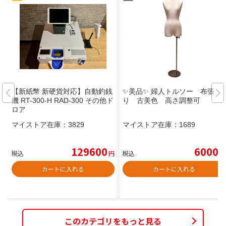
【新紙幣 新硬貨対応】自動釣銭
✨美品✨ 婦人トルソー 布張
機 RT-300-H RAD-300 その他ド
り 古美色 高さ調整可
ロア
マイストア在庫：
3829
マイストア在庫：
1689
129600
6000
税込
円
税込
円
カートに入れる
カートに入れる
このカテゴリをもっと見る