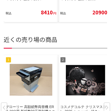
8410
20900
税込
円
税込
円
近くの売り場の商品
グローリー 高額紙幣両替機 ER
コスメデコルテ クリスマスコフ