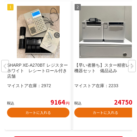
SHARP XE-A270BT レジスター
【早い者勝ち】スター精密レジ
ホワイト レシートロール付き
機器セット 備品込み
店舗
マイストア在庫：
2972
マイストア在庫：
2233
9164
24750
税込
円
税込
円
カートに入れる
カートに入れる