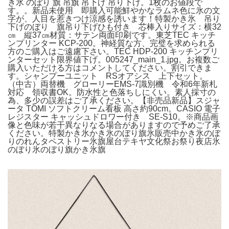
き氷 のぼり 旗 吊旗 吊下げ 吊り下げ。1枚のお値段で
す。。新品未使用 即購入可能鮮やかなラムネ色に氷の文
字が、人目を惹きつけ涼感を誘います！特製かき氷 吊り
下げのぼり 旗吊り下げひも付き 芯棒入りサイズ：横32
㎝ 縦37㎝材質：サテン両面印刷です。東芝TEC キッチ
ンプリンター KCP-200。神経質な方、完璧を求められる
方のご購入はご遠慮下さい。TEC HDP-200 キッチンプリ
ンターセット限界値下げ。005247_main_1.jpg。お複数ご
購入いただける方はコメントしてください。割引できま
す。シャンプーユニット RSオアシス 上下セット。
（中古）両替機 グローリーEMS-7識別機 令和6年新札
対応 領収書OK。防水性と色落ちしにくい。素人採寸の
為、多少の誤差はご了承ください。【非売品新品】スジャ
ータ TOMI ソフトクリーム看板 高さ約90cm。CASIO 電子
レジスター キャッシュドロワー付き SE-S10。※商品画
像と色味が若干異なりなる場合がありますので予めご了承
ください。特製かき氷かき氷のぼり旗氷販売中かき氷のぼ
りのれんタペストリー氷旗屋台テキヤ文化祭お祭り夜店氷
のぼり氷のぼり旗かき氷旗