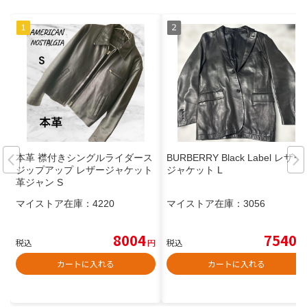
本革 襟付きシングルライダース
BURBERRY Black Label レザー
ジップアップ レザージャケット
ジャケット L
革ジャン S
マイストア在庫：
4220
マイストア在庫：
3056
8004
7540
税込
円
税込
円
カートに入れる
カートに入れる