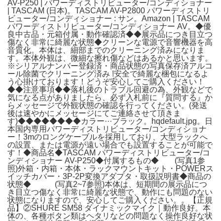
AV-P250 | パワーディストリビューター/コンディショナー
| TASCAM (日本)。TASCAM AV-P2800 パワーディストリ
ビューター/コンディショナー : サン。Amazon | TASCAM
パワーディストリビューター/コンディショナー AV。◆優
良中古品・元箱付属・動作確認済◆◆展示品につき目立つ
傷なく非常に綺麗な状態◆クリーンな電源で音響機器を高
音質化。本体は、細部までのクリーニング済みになりま
す。本体外観は、微細な擦れ傷などはあるかと思います。
※シリアルナンバー登録済・商品状態の写真保存済アルコ
ール除菌でクリーニング済み !安全で綺麗な梱包になるよ
う心掛けております！どうぞ安心してご購入ください！
◆◆注意事項◆◆落札後のトラブル回避の為、外観などで
気になる点がありましたら、必ず入札前に『質問する』か
らメッセージで外観状態の確認を行ってください。(発送
後は速やかにメッセージにてご連絡させて頂きま
す)◆◆◆◆◆◆◆◆カラー···ブラック。hqdefault.jpg。日
本国内専用パワーディストリビューター/コンディショナ
ー！3mのロングケーブルを採用しており、大型ラックへ
の設置、または電源が遠い場合でも設置することが可能で
す！◆商品名◆TASCAM パワーディストリビューター/コ
ンディショナー AV-P250◆付属するもの◆ (写真1参
照)外箱・内箱・本体・ラックマウントキット・POWERス
イッチカバー・3P-2P変換アダプタ・取扱説明書◆商品の
状態◆ (写真2~7参照)本体は、短期間の展示品につ
き目立つ傷なく非常に綺麗な状態で、動作にも問題のない
状態になりますので、安心してご購入ください。。【正規
品】②SHURE SM58 ダイナミックマイク｜動作良好。本
体の、各種ボタン類はヘタリなどの問題なく操作良好な状