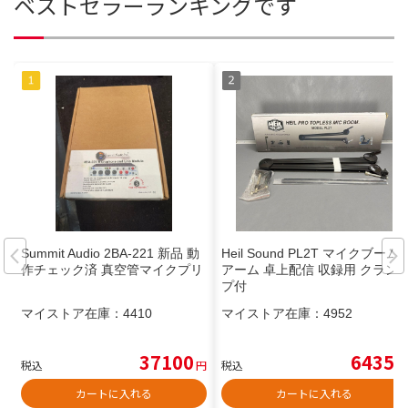
ベストセラーランキングです
Summit Audio 2BA-221 新品 動
Heil Sound PL2T マイクブーム
作チェック済 真空管マイクプリ
アーム 卓上配信 収録用 クラン
プ付
マイストア在庫：
4410
マイストア在庫：
4952
37100
6435
税込
円
税込
円
カートに入れる
カートに入れる