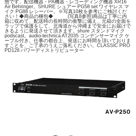
態です。配信機器・PA機器・レコーディング機器 XR16
Air Behringer。SHURE シュアー PG58 set ワイヤレス マ
イク PG88 レシーバー。※写真10枚を参考にご検討くだ
さい！◆商品の梱包◆ (写真8参照)商品は丁寧に内
箱に収めて、配送時の長時間の衝撃に備え、元箱の全面を
ラップで保護をして、北海道から沖縄まで安全にお届けで
きるように発送させて頂きます。shure スタンドマイク
podscast。audio-technica AT2035 コンデンサーマイク ケ
ーブル付き。仕事の都合上、発送にお時間を頂いておりま
すことを、ご了承のうえご落札ください。CLASSIC PRO
PD12II パワーディストリビューター