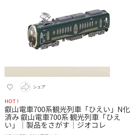
シェア
HOT !
叡山電車700系観光列車「ひえい」N化
済み 叡山電車700系 観光列車「ひえ
い」｜製品をさがす｜ジオコレ