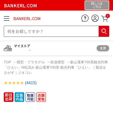
詳しくは
BANKERL.COM
こちら
0
BANKERL.COM
マイストア
変更
TOP
模型・プラモデル
鉄道模型
叡山電車700系観光列車
「ひえい」N化済み 叡山電車700系 観光列車「ひえい」｜製品を
さがす｜ジオコレ
(4415)