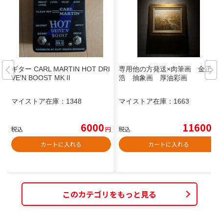
ギター CARL MARTIN HOT DRI
専用他の方発送×肉筆画 金正
VE'N BOOST MK II
浩 抽象画 厚油彩画
マイストア在庫：
1348
マイストア在庫：
1663
6000
11600
税込
円
税込
円
カートに入れる
カートに入れる
このカテゴリをもっと見る