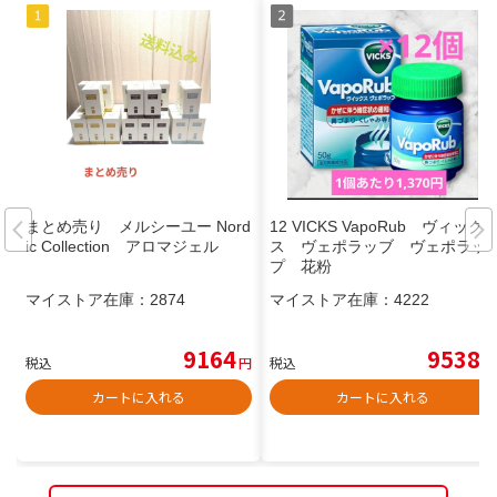
まとめ売り メルシーユー Nord
12 VICKS VapoRub ヴィック
ic Collection アロマジェル
ス ヴェポラッブ ヴェポラッ
プ 花粉
マイストア在庫：
2874
マイストア在庫：
4222
9164
9538
税込
円
税込
円
カートに入れる
カートに入れる