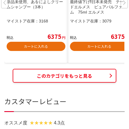
新品未使用、あをによしクリー
最終値下げ❗️日本未発売 テール
ムシャンプー（3本）
ドエルメス ピュアパルファ
ム 75ml エルメス
マイストア在庫：
3168
マイストア在庫：
3079
6375
6375
税込
円
税込
円
カートに入れる
カートに入れる
このカテゴリをもっと見る
カスタマーレビュー
オススメ度
4.3点