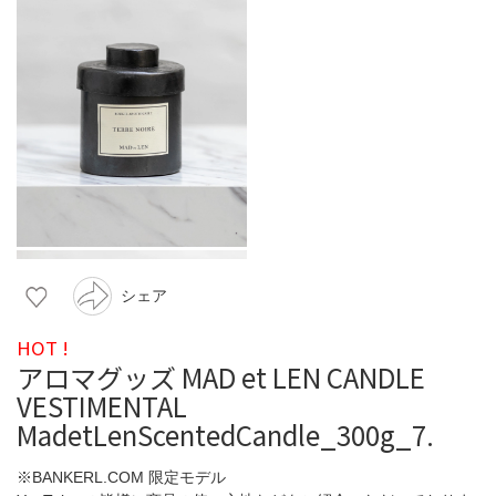
シェア
HOT !
アロマグッズ MAD et LEN CANDLE
VESTIMENTAL
MadetLenScentedCandle_300g_7.
※BANKERL.COM 限定モデル