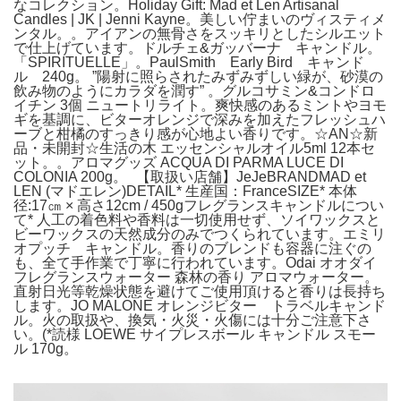
なコレクション。Holiday Gift: Mad et Len Artisanal
Candles | JK | Jenni Kayne。美しい佇まいのヴィスティメ
ンタル。。アイアンの無骨さをスッキリとしたシルエット
で仕上げています。ドルチェ&ガッバーナ キャンドル。
「SPIRITUELLE」。PaulSmith Early Bird キャンド
ル 240g。 ”陽射に照らされたみずみずしい緑が、砂漠の
飲み物のようにカラダを潤す” 。グルコサミン&コンドロ
イチン 3個 ニュートリライト。爽快感のあるミントやヨモ
ギを基調に、ビターオレンジで深みを加えたフレッシュハ
ーブと柑橘のすっきり感が心地よい香りです。☆AN☆新
品・未開封☆生活の木 エッセンシャルオイル5ml 12本セ
ット。。アロマグッズ ACQUA DI PARMA LUCE DI
COLONIA 200g。 【取扱い店舗】JeJeBRANDMAD et
LEN (マドエレン)DETAIL* 生産国：FranceSIZE* 本体
径:17㎝ × 高さ12cm / 450gフレグランスキャンドルについ
て* 人工の着色料や香料は一切使用せず、ソイワックスと
ビーワックスの天然成分のみでつくられています。エミリ
オプッチ キャンドル。香りのブレンドも容器に注ぐの
も、全て手作業で丁寧に行われています。Odai オオダイ
フレグランスウォーター 森林の香り アロマウォーター。
直射日光等乾燥状態を避けてご使用頂けると香りは長持ち
します。JO MALONE オレンジビター トラベルキャンド
ル。火の取扱や、換気・火災・火傷には十分ご注意下さ
い。(*読様 LOEWE サイプレスボール キャンドル スモー
ル 170g。