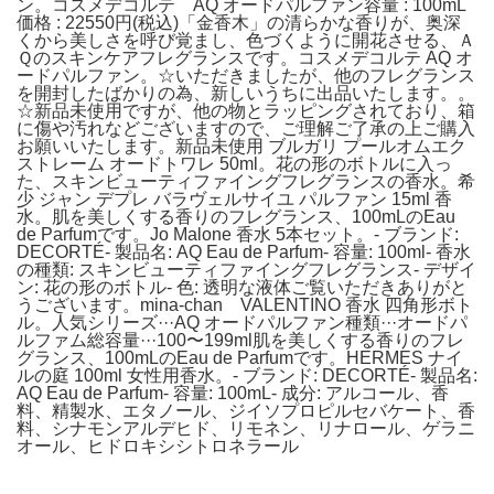
ン。コスメデコルテ AQ オードパルファン容量 : 100mL
価格 : 22550円(税込)「金香木」の清らかな香りが、奥深
くから美しさを呼び覚まし、色づくように開花させる、Ａ
Ｑのスキンケアフレグランスです。コスメデコルテ AQ オ
ードパルファン。☆いただきましたが、他のフレグランス
を開封したばかりの為、新しいうちに出品いたします。。
☆新品未使用ですが、他の物とラッピングされており、箱
に傷や汚れなどございますので、ご理解ご了承の上ご購入
お願いいたします。新品未使用 ブルガリ プールオムエク
ストレーム オードトワレ 50ml。花の形のボトルに入っ
た、スキンビューティファイングフレグランスの香水。希
少 ジャン デプレ バラヴェルサイユ パルファン 15ml 香
水。肌を美しくする香りのフレグランス、100mLのEau
de Parfumです。Jo Malone 香水 5本セット。- ブランド:
DECORTÉ- 製品名: AQ Eau de Parfum- 容量: 100ml- 香水
の種類: スキンビューティファイングフレグランス- デザイ
ン: 花の形のボトル- 色: 透明な液体ご覧いただきありがと
うございます。mina-chan VALENTINO 香水 四角形ボト
ル。人気シリーズ···AQ オードパルファン種類···オードパ
ルファム総容量···100〜199ml肌を美しくする香りのフレ
グランス、100mLのEau de Parfumです。HERMES ナイ
ルの庭 100ml 女性用香水。- ブランド: DECORTÉ- 製品名:
AQ Eau de Parfum- 容量: 100mL- 成分: アルコール、香
料、精製水、エタノール、ジイソプロピルセバケート、香
料、シナモンアルデヒド、リモネン、リナロール、ゲラニ
オール、ヒドロキシシトロネラール