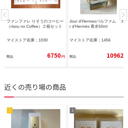
ファンファレ りそうのコーヒー
Jour d’Hermesパルファム Jou
（risou no Coffee）２箱セット
r d’Hermès 香水50ml
マイストア在庫：
1030
マイストア在庫：
1456
6750
10962
税込
円
税込
円
近くの売り場の商品