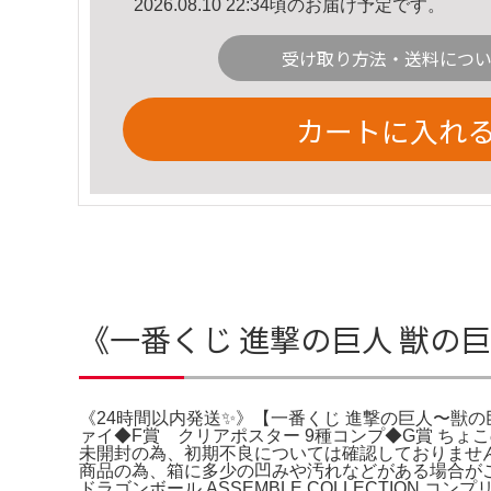
2026.08.10 22:34頃のお届け予定です。
受け取り方法・送料につ
カートに入れ
《一番くじ 進撃の巨人 獣の
《24時間以内発送✨》【一番くじ 進撃の巨人〜獣の
ァイ◆F賞 クリアポスター 9種コンプ◆G賞 ちょこ
未開封の為、初期不良については確認しておりませ
商品の為、箱に多少の凹みや汚れなどがある場合が
ドラゴンボール ASSEMBLE COLLECTION コン