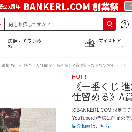
BANKERL.COM 創業祭
設25周年
マイストア
店舗・チラシ検
索
 進撃の巨人 獣の巨人は俺が仕留める》A賞B賞ラストワン賞セット✨
HOT !
《一番くじ 
仕留める》A
※BANKERL.COM 限定モ
YouTuberの皆様に商品
紹介動画はこちら