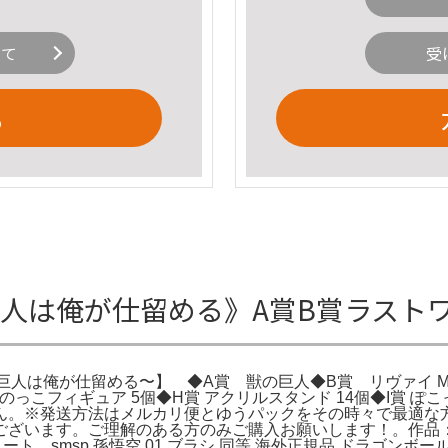
いて
受
る
巨人は俺が仕留める》A賞B賞ラスト
巨人は俺が仕留める〜】 ◆A賞 獣の巨人◆B賞 リヴァイ MA
のっこフィギュア 5個◆H賞 アクリルスタンド 14個◆I賞 ぽ
ん。※発送方法はメルカリ便とゆうパックをその時々で最適な
ございます。ご理解のある方のみご購入お願いします！。作品
プリート。smsp 孫悟空 01 ブラシ 同等 海外正規品 ドラゴンボー