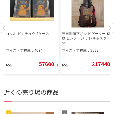
ゴッホ ピカチュウ 2ケース
三日間値下げ ナビゲーター 初期
物 ビンテージ テレキャスター e
sp
マイストア在庫：
4094
マイストア在庫：
3833
57600
217440
税込
円
税込
円
近くの売り場の商品