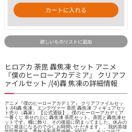
カートに入れる
欲しいものリストに追加
ヒロアカ 荼毘 轟焦凍 セット アニメ
『僕のヒーローアカデミア』 クリアフ
ァイルセット /(4)轟 焦凍の詳細情報
アニメ『僕のヒーローアカデミア』 クリアファイルセッ
ト /(4)轟 焦凍。エンデヴァー 荼毘 轟焦凍 フィギュアセッ
ト売り（轟家） 【公式通販】。僕のヒーローアカデミア
一番くじ 幸せの上に 轟焦凍 荼毘セット。荼毘と轟焦凍セ
ットです。棚に飾り、その後箱に閉まってました。休みの
日に発送になるので少しお時間いただきます。。我的英雄
学院轰焦冻、轰焦冻和荼毘拼图– 300片。。チョコサプ