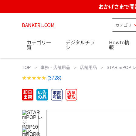
おかげさまで開
BANKERL.COM
カテゴリ一
デジタルチラ
Howto情
覧
シ
報
TOP
事務・店舗用品
店舗用品
STAR mPOP レジ 
(3728)