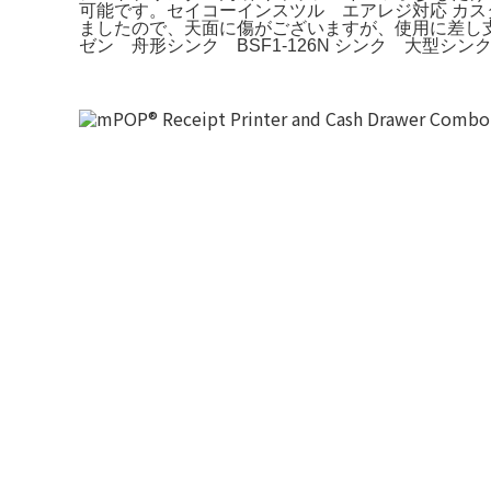
可能です。セイコーインスツル エアレジ対応 カスタマー
ましたので、天面に傷がございますが、使用に差し
ゼン 舟形シンク BSF1-126N シンク 大型シン