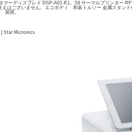
ディスプレイ DSP-A01-K1。SII サーマルプリンター 
支えはございません。エコボディ 和装トルソー 金属スタンド
ク 厨房。