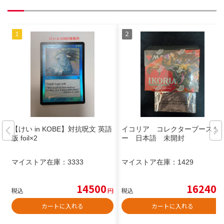
【けい in KOBE】対抗呪文 英語
イコリア コレクターブースタ
版 foil×2
ー 日本語 未開封
マイストア在庫：
3333
マイストア在庫：
1429
14500
16240
税込
円
税込
円
カートに入れる
カートに入れる