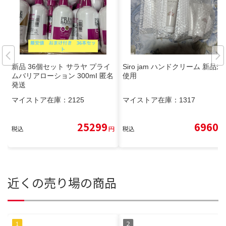
新品 36個セット サラヤ プライ
Siro jam ハンドクリーム 新品未
ムバリアローション 300mI 匿名
使用
発送
マイストア在庫：
2125
マイストア在庫：
1317
25299
6960
税込
円
税込
円
近くの売り場の商品