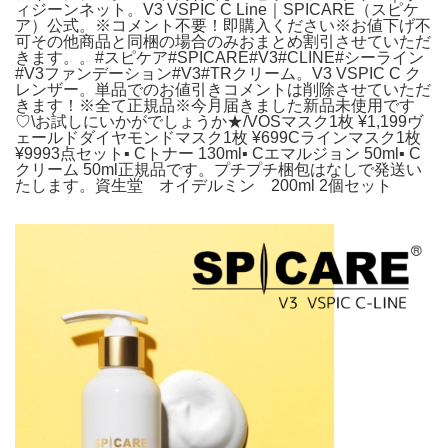
ィジーンネット。V3 VSPIC C Line｜SPICARE（スピケ
ア）公式。※コメント不要！即購入ください※お値下げ不
可その他商品と同梱の場合のみおまとめ割引させていただ
きます。。#スピケア#SPICARE#V3#CLINE#シーライン
#V3ファンデーション#V3#TRクリーム。V3 VSPIC C ク
レンザー。単品でのお値引きコメントは削除させていただ
きます！※全て正規品※今月届きました新品未使用です
♡\お試しにいかがでしょうか★/VOSマスク1枚 ¥1,199ヴ
ェールドダイヤモンドマスク1枚 ¥699Cラインマスク1枚
¥9993点セット▪ Cトナー 130ml▪ Cエマルジョン 50ml▪ C
クリーム 50ml正規品です。プチプチ梱包はなしで発送い
たします。資生堂 オイデルミン 200ml 2個セット