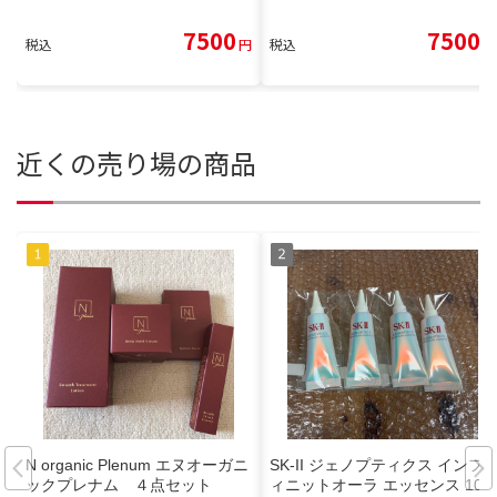
7500
7500
税込
円
税込
円
近くの売り場の商品
N organic Plenum エヌオーガニ
SK-II ジェノプティクス インフ
ックプレナム ４点セット
ィニットオーラ エッセンス 10m