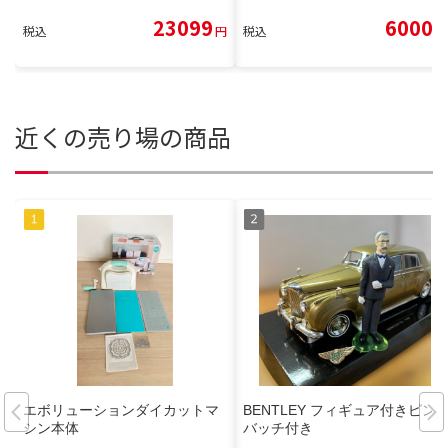
23099
6000
税込
円
税込
円
近くの売り場の商品
エボリューションダイカットマ
BENTLEY フィギュア付きピン
シン本体
バッチ付き