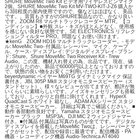
SHURE MoveMic Two Kit ビデオ用ワイヤレスピンマイク
2個。SHURE MoveMic Two Kit MV-TWO-KIT-J-Z6 購入か
ら3回程度の屋内使用ですので、傷などはほぼなく、美品
です。。音質もさすがのSHURE製品なので、かなり良い
です。ZOOM R8 マルチトラックレコーダー MTR。【コ
ンディション】■外観 スレ・キズがほとんどなく、使用感
を感じない良好な状態です。SE ELECTRONICS リフレク
ションフィルター PRO。問題なくお使い頂けます。
★kenG ZOOM HD16 マルチトラックレコーダー。- モデ
ル: MoveMic Two- 付属品: レシーバー、マイク、ケーブ
ル、ケース- ディスプレイ: デジタルディスプレイ- ブラン
ド: Shure。Shure MoveMic Two Receiver Kit - Trew
Audio。この度、機材入れ替えの為、出品です。現在、値
上がりしたのか、新品で60000円以上となっておりますの
で、状態の良い物をお安くご利用いただけます。
beyerdynamic ベイヤー M69TG ダイナミックマイク 保証
書付き。JBL 305P MkII スタジオモニタースピーカー（ス
タンドセット）。様々なレビューが出てますが、酷評が無
いくらいに素晴らしいです。ノイズキャンセリングも搭載
しており、しっかりと自然に掛けてくれます。HyperX
QuadCast S ホワイト 箱なし。ADAM AXシリーズ スタジ
オモニタースピーカー。 詳細は写真でご確認ください。 ■
動作 各部動作良好です。Yamaha スタジオモニタースピ
ーカー ブラック MSP3A。DJI MIC 2 ウィンドジャマー
付き。■付属品 付属品は写真のものが全てです。 デジタル
ディスプレイを搭載したMoveMic Twoは、レシーバーとマ
イクがセットで、配信や録音に最適です。配信機器・PA
機器・レコーディング機器 Audio-Technica AT4040