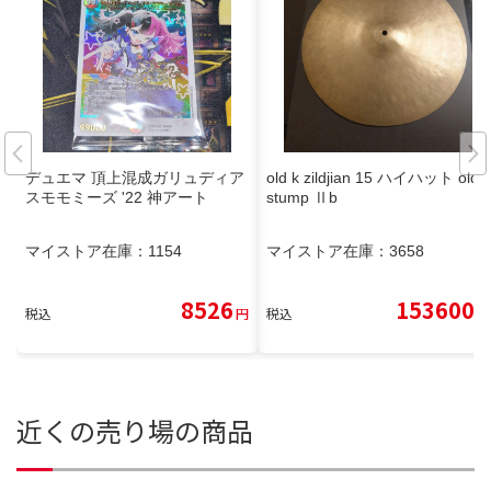
デュエマ 頂上混成ガリュディア
old k zildjian 15 ハイハット old
スモモミーズ '22 神アート
stump Ⅱb
マイストア在庫：
1154
マイストア在庫：
3658
8526
153600
税込
円
税込
円
近くの売り場の商品