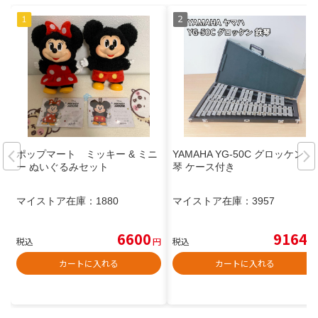
ポップマート ミッキー & ミニ
YAMAHA YG-50C グロッケン 鉄
ー ぬいぐるみセット
琴 ケース付き
マイストア在庫：
1880
マイストア在庫：
3957
6600
9164
税込
円
税込
円
カートに入れる
カートに入れる