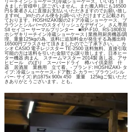
リーチインショーケース[冷蔵ショーケース。いいね！頂
きました皆様申し訳ございません。また搬入時にも16500
円を業者さんに直接お支払いいただきますのでお願い致し
ますm(_ _)mたのメル便をお調べいただけますと記載され
ております。HOSHIZAKI製の2ドア冷蔵ショーケース、ブ
ラウンとシルバーのスタイリッシュなデザイン。さん専用
SII セイコー サーマルプリンター ■RP-F10。RS-180B3|
ホシザキリーチイン冷蔵ショーケース | 業務用厨房機器/調
理。重量125kgの為、送料に追加料金が発生する為搬出時
16500円プラスさせて頂きましたのでご了承下さい。。カ
シオ CASIO 電子レジスター TE-2500 送料無料。直接引取
可能の方は送料を引いた金額でお譲り致します。日本ヒー
ター機器 肉まん スチームマスター 2014製 蒸し器。アサ
ヒビール のぼり スーパードライ 樽ハイ倶楽部 什
器 居酒屋 業務用 立て看。- ブランド: HOSHIZAKI- タ
イプ: 冷蔵ショーケース- ドア数: 2- カラー: ブラウン/シル
バー- サイズ: 約1875x 900x 450 重量 125kgご覧いただ
きありがとうございます。とも。