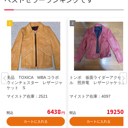
美品 TOXICA WBA コラボ
トンボ 仮面ライダーアクセ
ウィンチェスター レザージャ
ル 照井竜 レザージャケット
ケット S
マイストア在庫：
2521
マイストア在庫：
4097
6438
19250
税込
円
税込
円
カートに入れる
カートに入れる