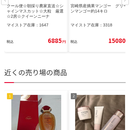
クール便☆朝採り農家直送☆シ
宮崎県産摘果マンゴー グリー
ャインマスカット☆大粒 厳選
ンマンゴー約14キロ
☆2房☆クイーンニーナ
マイストア在庫：
1647
マイストア在庫：
3318
6885
15080
税込
円
税込
円
近くの売り場の商品