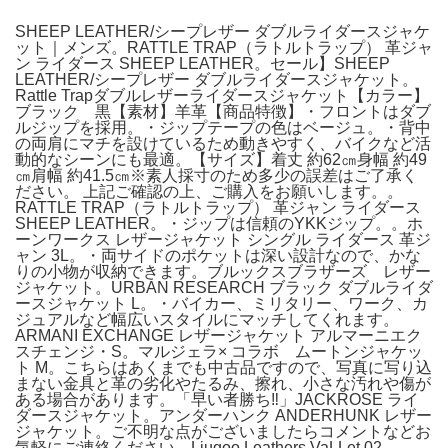
SHEEP LEATHER/シープレザー ダブルライダースジャケ
ット｜メンズ。RATTLE TRAP（ラトルトラップ） 革ジャ
ン ライダース SHEEP LEATHER。セール】SHEEP
LEATHER/シープレザー ダブルライダースジャケット。
Rattle Trapダブルレザーライダースジャケット【カラー】
ブラック 黒【素材】羊革【商品特徴】・フロントはダブ
ルジップを採用。・ジップテープの色はベージュ。・背中
の両肩にマチを設けているため動きやすく、バイクなど活
動的なシーンにも最適。【サイズ】着丈 約62㎝身幅 約49
㎝肩幅 約41.5㎝※素人採寸のため多少の誤差はご了承く
ださい。 上記ご確認の上、ご購入をお願いします。。
RATTLE TRAP（ラトルトラップ） 革ジャン ライダース
SHEEP LEATHER。・ジップは信頼のYKKジップ。。ホ
ーンワークス レザージャケット シングル ライダース 革ジ
ャン 3L。・両サイドのポケットは深い設計なので、かな
りの小物が収納できます。ブルックスブラザーズ レザー
ジャケット。URBAN RESEARCH ブラック ダブルライダ
ースジャケット L。・バイカー、ミリタリー、ワーク、カ
ジュアルなど幅広いスタイルにマッチしてくれます。
ARMANI EXCHANGE レザージャケット アルマーニエク
スチェンジ・S。マルジェラ× コラボ ムートンジャケッ
ト M。こちらはあくまでも中古品ですので、写真に写り込
まない金具と革の劣化やたるみ、擦れ、小さな汚れや傷が
ある場合があります。「早い者勝ち‼️」JACKROSE ライ
ダースジャケット。アンダーハンク ANDERHUNK レザー
ジャケット。ご不明な点がございましたらコメントなどお
気軽にご連絡ください。Liugoo Leathers VaLLet 02