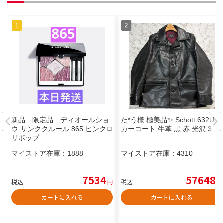
新品 限定品 ディオールショ
た*う様 極美品✨ Schott 632US
ウ サンククルール 865 ピンクロ
カーコート 牛革 黒 赤 光沢 3
リポップ
マイストア在庫：
1888
マイストア在庫：
4310
7534
57648
税込
円
税込
円
カートに入れる
カートに入れる