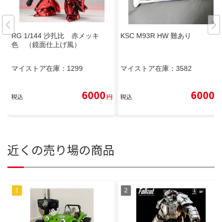
RG 1/144 沙扎比 赤メッキ
KSC M93R HW 難あり
色 （鏡面仕上げ風）
マイストア在庫：
1299
マイストア在庫：
3582
6000
6000
税込
円
税込
円
近くの売り場の商品