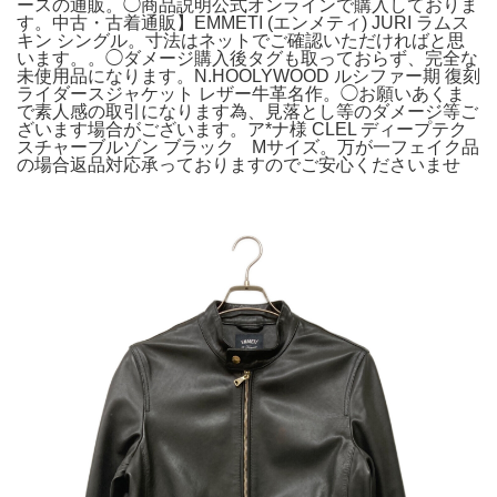
ースの通販。◯商品説明公式オンラインで購入しておりま
す。中古・古着通販】EMMETI (エンメティ) JURI ラムス
キン シングル。寸法はネットでご確認いただければと思
います。。◯ダメージ購入後タグも取っておらず、完全な
未使用品になります。N.HOOLYWOOD ルシファー期 復刻
ライダースジャケット レザー牛革名作。◯お願いあくま
で素人感の取引になります為、見落とし等のダメージ等ご
ざいます場合がございます。ア*ナ様 CLEL ディープテク
スチャーブルゾン ブラック Mサイズ。万が一フェイク品
の場合返品対応承っておりますのでご安心くださいませ