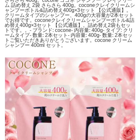
さらさら 400g。cocone ココネ シャンプー クレイクリー
ム 詰め替え 2袋 さらさら 400g。coconeクレイクリームシ
ャンプーボトル&詰め替え400g×3セット 【公式通販】。
クリームタイプのシャンプー、400gの大容量が2本セット
でお得です。coconeクレイクリームシャンプーボトル&詰
め替え400g×3セット 【公式通販】。詰め替え2袋もセッ
トです。。- ブランド: cocone- 内容量: 400g- タイプ: クリ
ームタイプ- 数量: 2本セット- 内容量: 400g- 数量: 2本セッ
トご覧いただきありがとうございます。cocone クリーム
シャンプー 400ml セット。