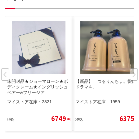
未開封品★ジョーマローン★ボ
【新品】 つるりんちょ。髪に
ディクレーム★イングリッシュ
ドラマを.
ペアー&フリージア
マイストア在庫：
2821
マイストア在庫：
1959
6749
6375
税込
円
税込
円