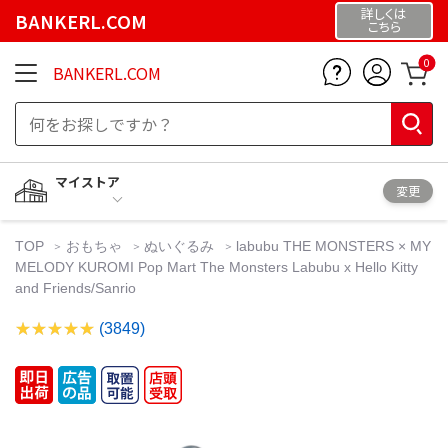
詳しくは
BANKERL.COM
こちら
0
BANKERL.COM
マイストア
変更
TOP
おもちゃ
ぬいぐるみ
labubu THE MONSTERS × MY
MELODY KUROMI Pop Mart The Monsters Labubu x Hello Kitty
and Friends/Sanrio
(3849)