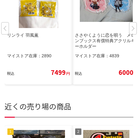
リンライ 羽風薫
ささやくように恋を唄う メロ
ンブックス有償特典アクリルキ
ーホルダー
マイストア在庫：
2890
マイストア在庫：
4839
7499
6000
税込
円
税込
円
近くの売り場の商品