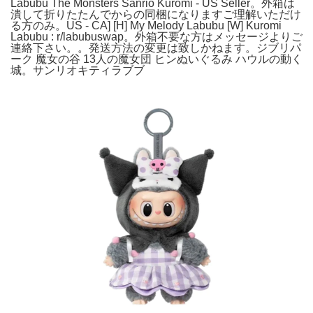
Labubu The Monsters Sanrio Kuromi - US Seller。外箱は
潰して折りたたんでからの同梱になりますご理解いただけ
る方のみ。US - CA] [H] My Melody Labubu [W] Kuromi
Labubu : r/labubuswap。外箱不要な方はメッセージよりご
連絡下さい。。発送方法の変更は致しかねます。ジブリパ
ーク 魔女の谷 13人の魔女団 ヒンぬいぐるみ ハウルの動く
城。サンリオキティラブブ