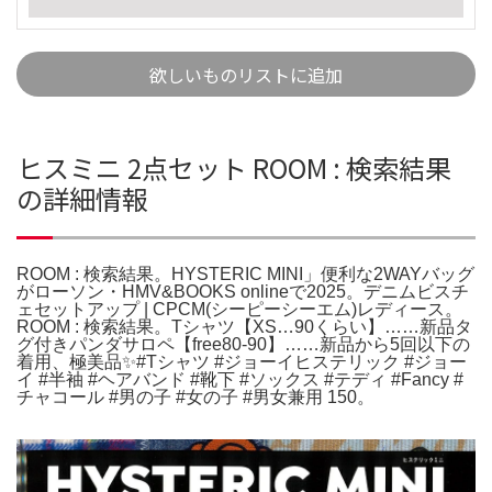
欲しいものリストに追加
ヒスミニ 2点セット ROOM : 検索結果
の詳細情報
ROOM : 検索結果。HYSTERIC MINI」便利な2WAYバッグ
がローソン・HMV&BOOKS onlineで2025。デニムビスチ
ェセットアップ | CPCM(シーピーシーエム)レディース。
ROOM : 検索結果。Tシャツ【XS…90くらい】……新品タ
グ付きパンダサロペ【free80-90】……新品から5回以下の
着用、極美品✨️#Tシャツ #ジョーイヒステリック #ジョー
イ #半袖 #ヘアバンド #靴下 #ソックス #テディ #Fancy #
チャコール #男の子 #女の子 #男女兼用 150。