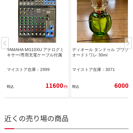
YAMAHA MG10XU アナログミ
ディオール タンドゥル プワゾン
キサー/専用充電ケーブル付属
オードトワレ 30ml
マイストア在庫：
2999
マイストア在庫：
3071
11600
6000
税込
円
税込
円
近くの売り場の商品