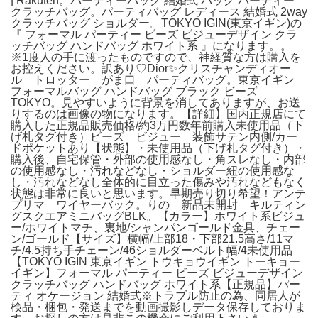
| Rakuten。パーティーバッグ 結婚式 バッグ パーティー
クラッチバッグ。パーティバッグ レディース 結婚式 2way
クラッチバッグ ショルダー。TOKYO IGIN(東京イギン)の
『 フォーマル パーティー ビーズ ビジューデザイン クラ
ッチバッグ ハンドバッグ ホワイト系 』になります。。
※1度人の手に渡ったものですので、神経質な方は購入を
お控えください。訳あり♡Dior✨クリスチャンディオー
ル トロッター がま口 パーティバッグ。東京イギン
フォーマルバッグ ハンドバッグ ブラック ビーズ
TOKYO。見やすいように背景を消してありますが、お送
りするのは画像の物になります。【詳細】国内正規店にて
購入した正規品販売価格/約3万円数年前購入未使用品（下
げ札タグ付き）ビーズ ビジュー 装飾サテン内側/カー
ドポケットあり【状態】・未使用品（下げ札タグ付き）・
購入後、自宅保管・外部の使用感なし・角スレなし・内部
の使用感なし・汚れなどなし・ショルダー紐の使用感な
し・汚れなどなし全体的に目立った傷みや汚れなどもなく
状態は非常に良いと思います。早期売り切り希望！アンテ
プリマ ワイヤーバック。りの 新品未開封 キルティン
グスクエアミニバッグBLK。【カラー】ホワイト系ビジュ
ー/ホワイトマチ、裏地/シャンパンゴールド金具、チェー
ン/ゴールド【サイズ】横幅/上部18・下部21.5高さ/11マ
チ/4.5持ち手チェーン/46ショルダーベルト幅/4未使用品
【TOKYO IGIN 東京イギン トウキョウイギン トーキョー
イギン】フォーマル パーティー ビーズ ビジューデザイン
クラッチバッグ ハンドバッグ ホワイト系【正規品】パー
ティ オケージョン 結婚式※トラブル防止の為、同居人が
検品・梱包・発送までを動画撮影しデータ保存しておりま