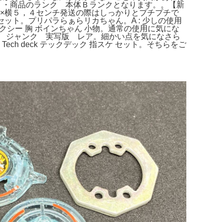
。・商品のランク 本体Ｂランクとなります。。【新
４×横５，４センチ発送の際はしっかりとプチプチで
ーズセット。プリパラらぁらリカちゃん。A : 少しの使用
クシー 胸 ボインちゃん 小物。通常の使用に気にな
 レトロ ジャンク 実写版 レア。細かい点を気になさら
ch deck テックデック 指スケ セット。そちらをご