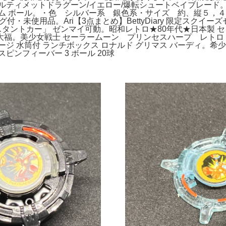
ルティメットドラグーン/イエロー/爆転シュートベイブレード
ム ボール。・色 シルバー系 銀色系・サイズ 約、縦５，
付・未使用品。Ari【3点まとめ】BettyDiary 限定スクイ
スタントカー」 ゼンマイ可動。昭和レトロ★80年代★日本製 セ
 メロジョイ 大福。美少女戦士 セーラームーン プリンセスハープ
水筒付 ランチボックス ロナルド グリマス バーディ。希少 Te
ンフィーバー 3 ボール 20球