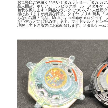
お気軽にご連絡ください！タカラトミー。タカラ/ア
品未開封】ホリアテール ビッグボール メダルゲー
包装を致します！商品のランクについてZ : 未使用タグ
感はありますが綺麗な商品。ダイヤ ブリキ 玩具 「
らない程度の商品。Mellojoy mellojoy
ない方などにお勧め致します。マクドナルド ビンテージ 
理解して下さる方にお勧め致します。メダルゲーム スピ