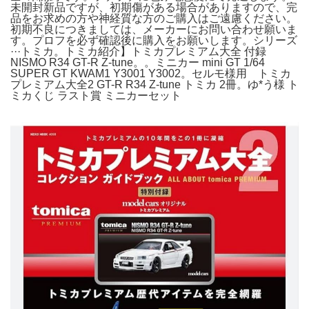
未開封新品ですが、初期傷がある場合がありますので、完
品をお求めの方や神経質な方のご購入はご遠慮ください。
初期不良につきましては、メーカーにお問い合わせ願いま
す。プロフを必ず確認後に購入をお願いします。シリーズ
···トミカ。トミカ紹介】トミカプレミアム大全 付録
NISMO R34 GT-R Z-tune。。ミニカー mini GT 1/64
SUPER GT KWAM1 Y3001 Y3002。セルモ様用 トミカ
プレミアム大全2 GT-R R34 Z-tune トミカ 2冊。ゆ*う様 ト
ミカくじ ラスト賞 ミニカーセット