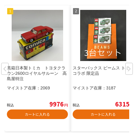
黒箱日本製トミカ トヨタクラ
スターバックス ビームス トミカ
ウン2600ロイヤルサルーン 高
コラボ 限定品
島屋特注
マイストア在庫：
2069
マイストア在庫：
3187
9976
6315
税込
円
税込
円
カートに入れる
カートに入れる