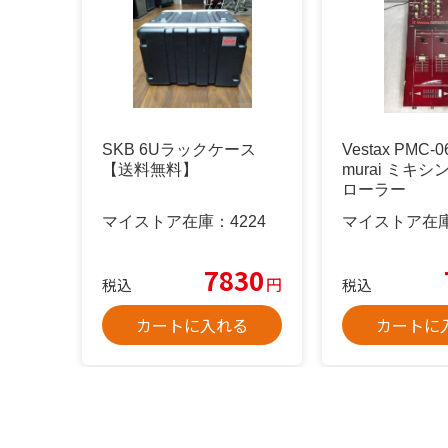
SKB 6Uラックケース
Vestax PMC-0
【送料無料】
murai ミキ
ローラー
マイストア在庫：
4224
マイストア在
7830
円
税込
税込
カートに入れる
カートに