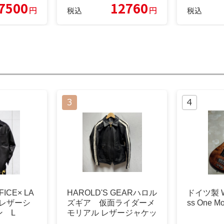
7500
12760
円
円
税込
税込
ICE× LA
HAROLD'S GEARハロル
ドイツ製 War
ムレザーシ
ズギア 仮面ライダーメ
ss One M
ン L
モリアル レザージャケッ
ト