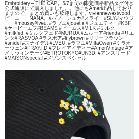
Embroidery – THE CAP。5/7までの限定価格新品タグ付き
公式通販にて購入しました。。他にもAmeri出品しており
ますので、まとめ買いも歓迎します。viviennewestwood
ビーニー NANA。#バブーシュカ#スライ #SLY#マウジ
ー #moussy#lveu. #ラブユ#jouetie #ジュエティー#KBF
#ケービーエフ#BEAMS #ビームス#MILK #ミルク
#milkfed. #ミルクフェド#MURUA #ムルーア#rienda #リエ
ンダ#RASVOA #ラスボア#lilybrown #リリーブラウン
#snidel #スナイデル#LVEU. #ラブユ#MillaOwen #ミラオ
ーウェン#FRAY.I.D #フレイアイディー#AmeriVintage #ア
メリヴィンテージ#ETROTOKYO#UN3D. #アンスリード
#MAISONspecial #メゾンスペシャル