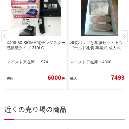
X406-50 SIGMA 電子レジスター
和装バッグと草履セット ピンク
感熱紙タイプ 310LC
ゴールド礼装 卒業式 成人式
マイストア在庫：
1974
マイストア在庫：
4366
6000
7499
税込
円
税込
円
近くの売り場の商品