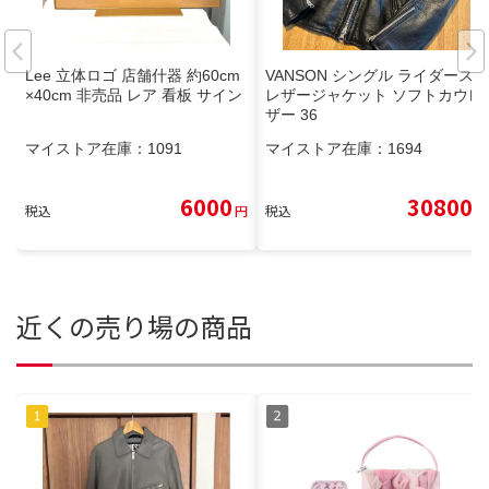
Lee 立体ロゴ 店舗什器 約60cm
VANSON シングル ライダース
×40cm 非売品 レア 看板 サイン
レザージャケット ソフトカウレ
ザー 36
マイストア在庫：
1091
マイストア在庫：
1694
6000
30800
税込
円
税込
円
近くの売り場の商品