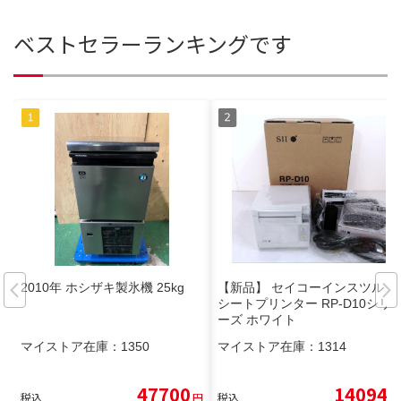
ベストセラーランキングです
2010年 ホシザキ製氷機 25kg
【新品】 セイコーインスツル レ
シートプリンター RP-D10シリ
ーズ ホワイト
マイストア在庫：
1350
マイストア在庫：
1314
47700
14094
税込
円
税込
円