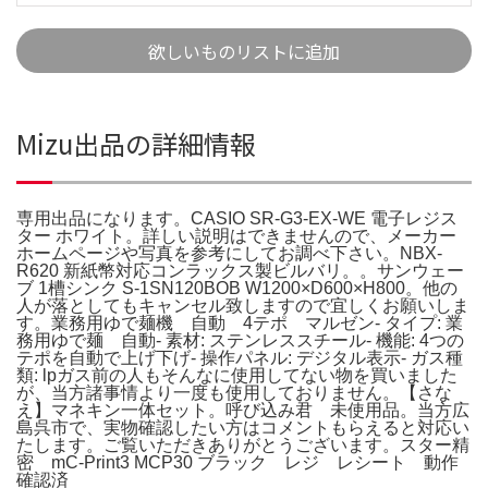
欲しいものリストに追加
Mizu出品の詳細情報
専用出品になります。CASIO SR-G3-EX-WE 電子レジス
ター ホワイト。詳しい説明はできませんので、メーカー
ホームページや写真を参考にしてお調べ下さい。NBX-
R620 新紙幣対応コンラックス製ビルバリ。。サンウェー
ブ 1槽シンク S-1SN120BOB W1200×D600×H800。他の
人が落としてもキャンセル致しますので宜しくお願いしま
す。業務用ゆで麺機 自動 4テポ マルゼン- タイプ: 業
務用ゆで麺 自動- 素材: ステンレススチール- 機能: 4つの
テポを自動で上げ下げ- 操作パネル: デジタル表示- ガス種
類: lpガス前の人もそんなに使用してない物を買いました
が、当方諸事情より一度も使用しておりません。【さな
え】マネキン一体セット。呼び込み君 未使用品。当方広
島呉市で、実物確認したい方はコメントもらえると対応い
たします。ご覧いただきありがとうございます。スター精
密 mC-Print3 MCP30 ブラック レジ レシート 動作
確認済