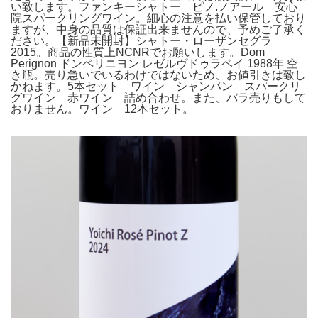
い致します。ファンキーシャトー ピノ.ノアール 安心
院スパークリングワイン。細心の注意を払い保管しており
ますが、中身の品質は保証出来ませんので、予めご了承く
ださい。【新品未開封】シャトー・ローザンセグラ
2015。商品の性質上NCNRでお願いします。Dom
Perignon ドンペリニヨン レゼルヴドゥラベイ 1988年 空
き瓶。売り急いでいるわけではないため、お値引きは致し
かねます。5本セット ワイン シャンパン スパークリ
グワイン 赤ワイン 詰め合わせ。また、バラ売りもして
おりません。ワイン 12本セット。