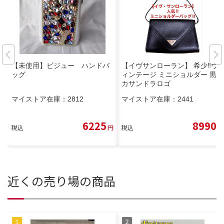
【未使用】ビジュー ハンドバ
【イヴサンローラン】 希少‼︎ヴ
ッグ
ィンテージ ミニショルダー 黒
カサンドラロゴ
マイストア在庫：
2812
マイストア在庫：
2441
6225
8990
税込
円
税込
円
近くの売り場の商品