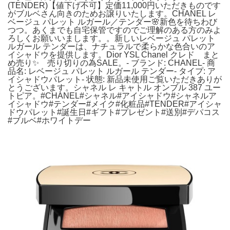
(TENDER)【値下げ不可】定価11,000円いただきものです
がブルベさん向きのためお譲りいたします。CHANEL レ
ベージュ パレット ルガール／テンダー🌸新色を待ちわび
つつ。あくまでも自宅保管ですのでご理解のある方のみよ
ろしくお願いいまします。。新しいレベージュ パレット
ルガール テンダーは、ナチュラルで柔らかな色合いのア
イシャドウを提供します。Dior YSL Chanel クレド まと
め売り✨ 売り切りの為SALE。- ブランド: CHANEL- 商
品名: レベージュ パレット ルガール テンダー- タイプ: ア
イシャドウパレット- 状態: 新品未使用ご覧いただきありが
とうございます。シャネル レ キャトル オンブル 387 ユー
トピア。#CHANEL#シャネル#アイシャドウ#シャネルア
イシャドウ#テンダー#メイク#化粧品#TENDER#アイシャ
ドウパレット#誕生日#ギフト#プレゼント#送別#デパコス
#ブルベ#ホワイトデー