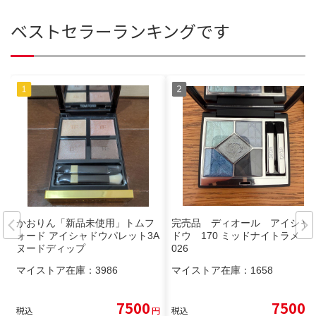
ベストセラーランキングです
かおりん「新品未使用」トムフ
完売品 ディオール アイシャ
ォード アイシャドウパレット3A
ドウ 170 ミッドナイトラメ 2
ヌードディップ
026
マイストア在庫：
3986
マイストア在庫：
1658
7500
7500
税込
円
税込
円